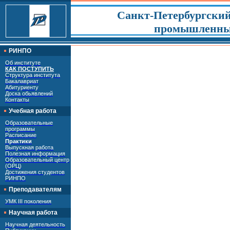
Санкт-Петербургский
промышленных
РИНПО
Об институте
КАК ПОСТУПИТЬ
Структура института
Бакалавриат
Абитуриенту
Доска обьявлений
Контакты
Учебная работа
Образовательные
программы
Расписание
Практики
Выпускная работа
Полезная информация
Образовательный центр
(ОРЦ)
Достижения студентов
РИНПО
Преподавателям
УМК III поколения
Научная работа
Научная деятельность