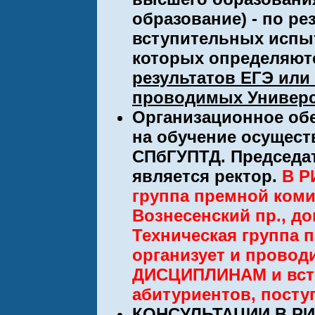
образование) - по р
вступительных испы
которых определяют
результатов ЕГЭ или
проводимых Универс
Организационное об
на обучение осущес
СПбГУПТД. Председа
является ректор.
В Р
группа премной коми
Вознесенский пр., дом 
Техническая группа
организует и прово
ДИСЦИПЛИНАМ и вст
абитуриентов, пост
КОНСУЛЬТАЦИИ В РИН